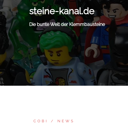
Zum
steine-kanal.de
Inhalt
springen
Die bunte Welt der Klemmbausteine
COBI
NEWS