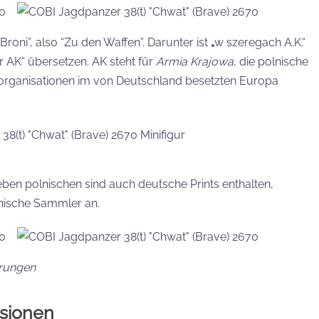
Broni”, also “Zu den Waffen”. Darunter ist
„
w
szeregach A.K.“
r AK“ übersetzen. AK steht für
Armia Krajowa
, die polnische
organisationen im von Deutschland besetzten Europa
eben polnischen sind auch deutsche Prints enthalten,
lnische Sammler an.
erungen
rsionen