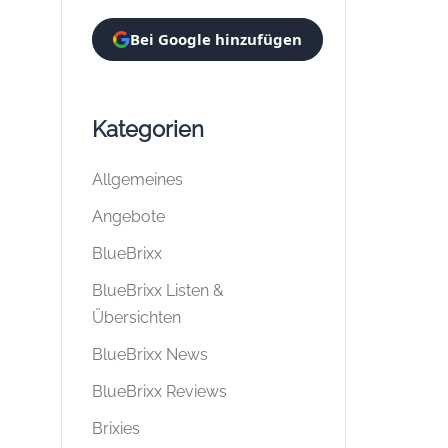
Bei Google hinzufügen
Kategorien
Allgemeines
Angebote
BlueBrixx
BlueBrixx Listen &
Übersichten
BlueBrixx News
BlueBrixx Reviews
Brixies