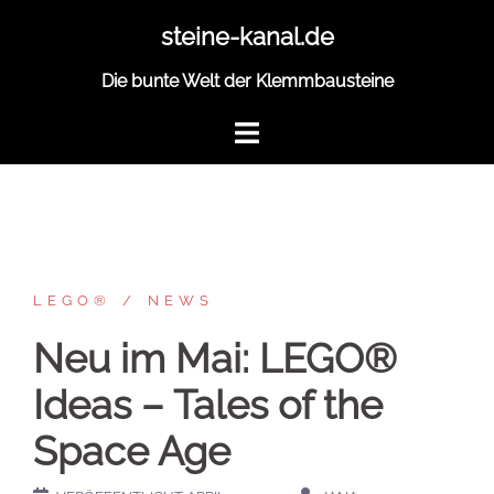
Zum
steine-kanal.de
Inhalt
springen
Die bunte Welt der Klemmbausteine
LEGO®
NEWS
Neu im Mai: LEGO®
Ideas – Tales of the
Space Age