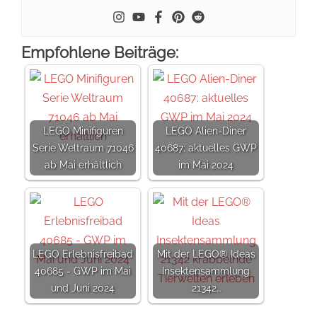
Empfohlene Beiträge:
LEGO Minifiguren
LEGO Alien-Diner
Serie Weltraum 71046
40687: aktuelles GWP
ab Mai erhältlich
im Mai 2024
LEGO Erlebnisfreibad
Mit der LEGO® Ideas
40685 - GWP im Mai
Insektensammlung
und Juni 2024
21342…