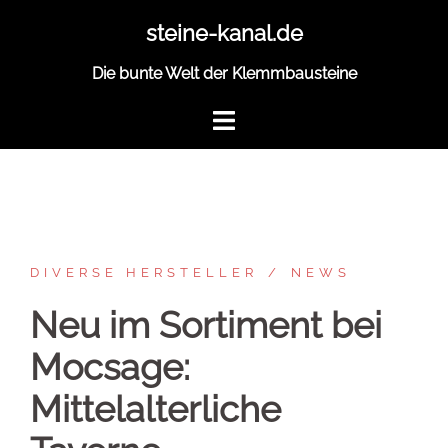
Zum
steine-kanal.de
Inhalt
springen
Die bunte Welt der Klemmbausteine
DIVERSE HERSTELLER
NEWS
Neu im Sortiment bei
Mocsage:
Mittelalterliche