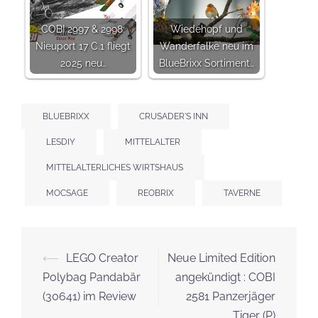
COBI 2997 & 2998:
Wiedehopf und
Nieuport 17 C.1 fliegt
Wanderfalke neu im
2025 neu…
BlueBrixx Sortiment…
BLUEBRIXX
CRUSADER'S INN
LESDIY
MITTELALTER
MITTELALTERLICHES WIRTSHAUS
MOCSAGE
REOBRIX
TAVERNE
Beitrags-
⟵
LEGO Creator
Neue Limited Edition
Navigation
Polybag Pandabär
angekündigt : COBI
(30641) im Review
2581 Panzerjäger
Tiger (P)