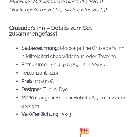
BlueBrixx: Mittelaterliche Glashütte (Bild 1)
Glockengießerei (Bild 2), Stallmeister (Bild 3)
Crusader’s Inn – Details zum Set
zusammengefasst
Setbezeichnung:
Mocsage The Crusader’s Inn
/ Mittelalterliches Wirtshaus oder Taverne
Setnummer:
SKU 3484694 / R-66017
Teileanzahl:
3214
Preis:
110,99 €
Designer:
Tile_n_Dye
Maße
(Länge x Breite x Höhe): 28,5 cm x 27 cm
x 33 cm
Veröffentlichung:
2023