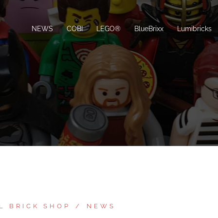
NEWS
COBI
LEGO®
BlueBrixx
Lumibricks
L BRICK SHOP
NEWS