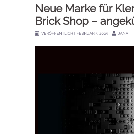
Neue Marke für Kle
Brick Shop – angek
VERÖFFENTLICHT
FEBRUAR 5, 2025
JANA