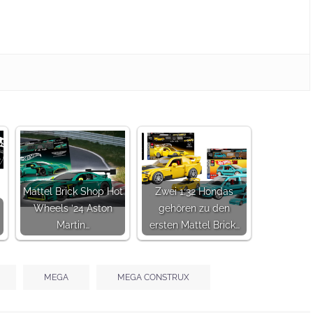
Mattel Brick Shop Hot
Zwei 1:32 Hondas
Wheels ’24 Aston
gehören zu den
Martin…
ersten Mattel Brick…
MEGA
MEGA CONSTRUX