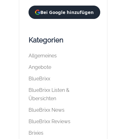
Bei Google hinzufügen
Kategorien
Allgemeines
Angebote
BlueBrixx
BlueBrixx Listen &
Übersichten
BlueBrixx News
BlueBrixx Reviews
Brixies