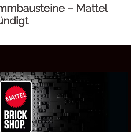
mmbausteine – Mattel
ündigt