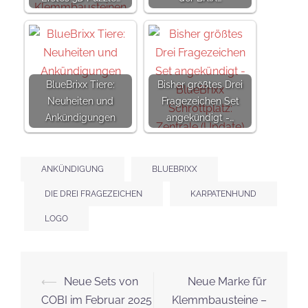
BlueBrixx Tiere:
Bisher größtes Drei
Neuheiten und
Fragezeichen Set
Ankündigungen
angekündigt -…
ANKÜNDIGUNG
BLUEBRIXX
DIE DREI FRAGEZEICHEN
KARPATENHUND
LOGO
Beitrags-
⟵
Neue Sets von
Neue Marke für
Navigation
COBI im Februar 2025
Klemmbausteine –