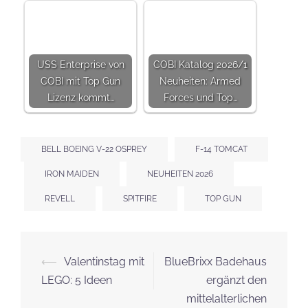
USS Enterprise von
COBI Katalog 2026/1
COBI mit Top Gun
Neuheiten: Armed
Lizenz kommt…
Forces und Top…
BELL BOEING V-22 OSPREY
F-14 TOMCAT
IRON MAIDEN
NEUHEITEN 2026
REVELL
SPITFIRE
TOP GUN
Beitrags-
⟵
Valentinstag mit
BlueBrixx Badehaus
Navigation
LEGO: 5 Ideen
ergänzt den
mittelalterlichen