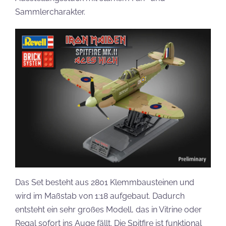
Sammlercharakter.
Das Set besteht aus 2801 Klemmbausteinen und
wird im Maßstab von 1:18 aufgebaut. Dadurch
entsteht ein sehr großes Modell, das in Vitrine oder
Regal sofort ins Auge fällt. Die Spitfire ist funktional