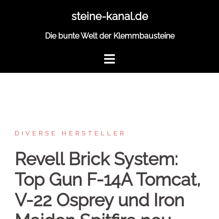
Zum
steine-kanal.de
Inhalt
springen
Die bunte Welt der Klemmbausteine
DIVERSE HERSTELLER
Revell Brick System:
Top Gun F-14A Tomcat,
V-22 Osprey und Iron