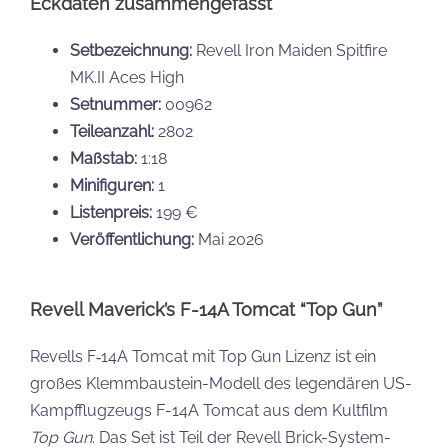
Eckdaten zusammengefasst
Setbezeichnung:
Revell Iron Maiden Spitfire
MK.II Aces High
Setnummer:
00962
Teileanzahl:
2802
Maßstab:
1:18
Minifiguren:
1
Listenpreis:
199 €
Veröffentlichung:
Mai 2026
Revell Maverick’s F-14A Tomcat “Top Gun”
Revells F‑14A Tomcat mit Top Gun Lizenz ist ein
großes Klemmbaustein-Modell des legendären US-
Kampfflugzeugs F-14A Tomcat aus dem Kultfilm
Top Gun
. Das Set ist Teil der Revell Brick-System-