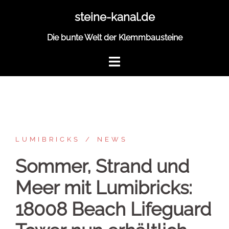
Zum
steine-kanal.de
Inhalt
springen
Die bunte Welt der Klemmbausteine
LUMIBRICKS
NEWS
Sommer, Strand und
Meer mit Lumibricks:
18008 Beach Lifeguard