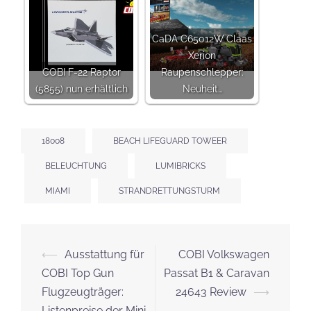
CaDA C65012W Claas
Xerion
COBI F-22 Raptor
Raupenschlepper:
(5855) nun erhältlich
Neuheit…
18008
BEACH LIFEGUARD TOWEER
BELEUCHTUNG
LUMIBRICKS
MIAMI
STRANDRETTUNGSTURM
Beitrags-
⟵
Ausstattung für
COBI Volkswagen
Navigation
COBI Top Gun
Passat B1 & Caravan
Flugzeugträger:
24643 Review
⟶
Listenpreise der Mini-