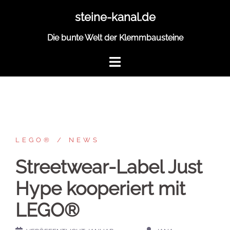
Zum
steine-kanal.de
Inhalt
springen
Die bunte Welt der Klemmbausteine
LEGO®
NEWS
Streetwear-Label Just
Hype kooperiert mit
LEGO®