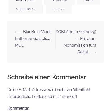
MODELABEL
NINJAGO®
PREIS
STREETWEAR
T-SHIRT
Beitrags-
⟵
BlueBrixx Viper
COBI Apollo 11 (21079)
Navigation
Battlestar Galactica
– Miniatur-
MOC
Mondmission fürs
Regal
⟶
Schreibe einen Kommentar
Deine E-Mail-Adresse wird nicht veröffentlicht.
Erforderliche Felder sind mit
*
markiert
Kommentar