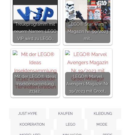
Treueprogramm mit
LEGO® Star Wars™
neuem Namen: LEGO
Magazin Nr. 99/2023
VIP wird zu LEGO…
mit…
Mit der LEGO® Ideas
LEGO® Marvel
Insektensammlung
Avengers Magazin Nr.
21342…
19/2023 mit Groot…
JUST HYPE
KAUFEN
KLEIDUNG
KOOPERATION
LEGO
MODE