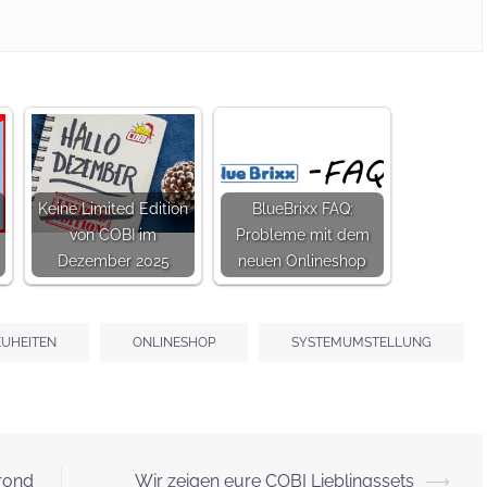
Keine Limited Edition
BlueBrixx FAQ:
von COBI im
Probleme mit dem
Dezember 2025
neuen Onlineshop
UHEITEN
ONLINESHOP
SYSTEMUMSTELLUNG
rond
Wir zeigen eure COBI Lieblingssets
⟶