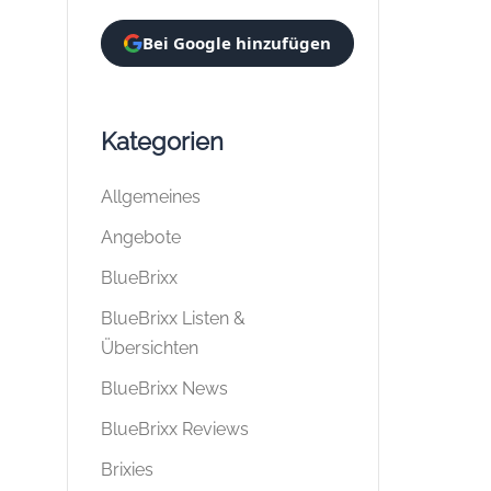
Bei Google hinzufügen
Kategorien
Allgemeines
Angebote
BlueBrixx
BlueBrixx Listen &
Übersichten
BlueBrixx News
BlueBrixx Reviews
Brixies