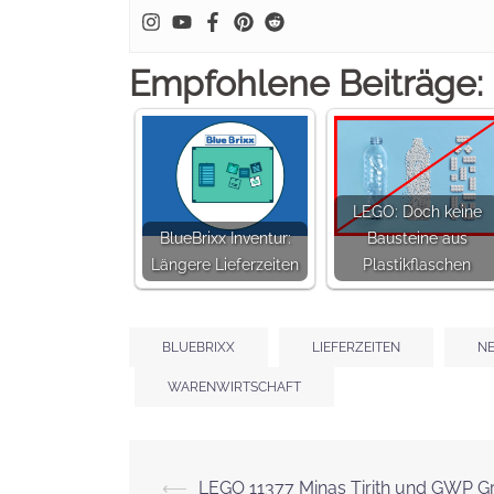
Empfohlene Beiträge:
LEGO: Doch keine
BlueBrixx Inventur:
Bausteine aus
Längere Lieferzeiten
Plastikflaschen
BLUEBRIXX
LIEFERZEITEN
NE
WARENWIRTSCHAFT
⟵
LEGO 11377 Minas Tirith und GWP G