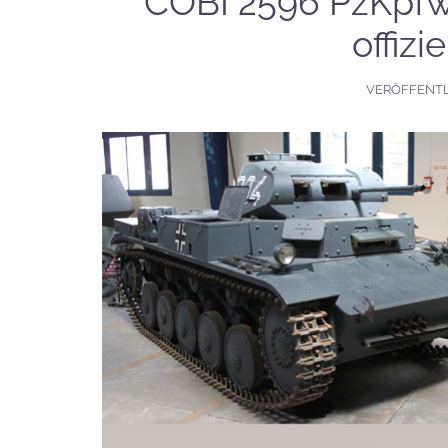
COBI 2596 PzKpfw I
offizi
VERÖFFENT