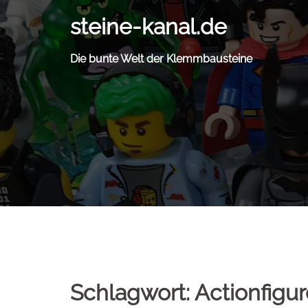
Zum
steine-kanal.de
Inhalt
springen
Die bunte Welt der Klemmbausteine
Schlagwort:
Actionfigu