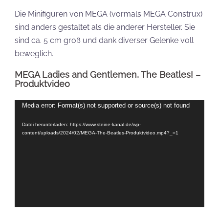
Die Minifiguren von MEGA (vormals MEGA Construx)
sind anders gestaltet als die anderer Hersteller. Sie
sind ca. 5 cm groß und dank diverser Gelenke voll
beweglich.
MEGA Ladies and Gentlemen, The Beatles! –
Produktvideo
Video-
Media error: Format(s) not supported or source(s) not found
Player
Datei herunterladen: https://www.steine-kanal.de/wp-
content/uploads/2024/02/MEGA-The-Beatles-Produktvideo.mp4?_=1