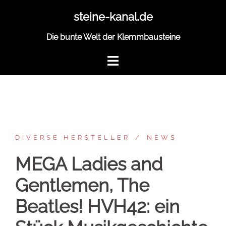
Zum
steine-kanal.de
Inhalt
springen
Die bunte Welt der Klemmbausteine
DIVERSE HERSTELLER
NEWS
MEGA Ladies and
Gentlemen, The
Beatles! HVH42: ein