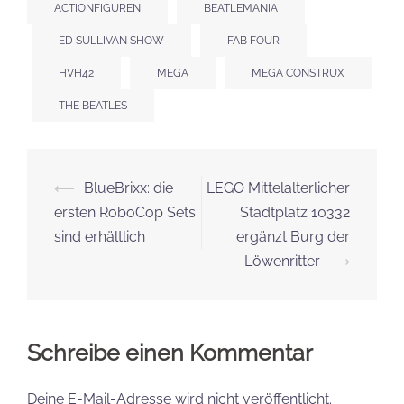
ACTIONFIGUREN
BEATLEMANIA
ED SULLIVAN SHOW
FAB FOUR
HVH42
MEGA
MEGA CONSTRUX
THE BEATLES
Beitrags-
⟵
BlueBrixx: die
LEGO Mittelalterlicher
Navigation
ersten RoboCop Sets
Stadtplatz 10332
sind erhältlich
ergänzt Burg der
Löwenritter
⟶
Schreibe einen Kommentar
Deine E-Mail-Adresse wird nicht veröffentlicht.