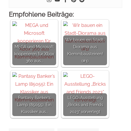
Empfohlene Beiträge:
Wir bauen ein Stadt-
MEGA und Microsoft
Diorama aus
kooperieren für Xbox
Klemmbausteinen!
360 aus…
(#1)
Pantasy Banker’s
LEGO-Ausstellung
Lamp (85055): Ein
„Bricks and Friends
Klassiker aus…
2023“ vorverlegt