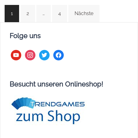
Beitragsnavigation
1
2
…
4
Nächste
Folge uns
youtube
instagram
twitter
facebook
Besucht unseren Onlineshop!