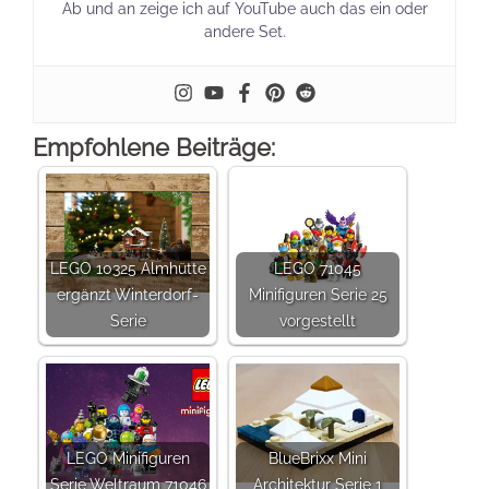
Ab und an zeige ich auf YouTube auch das ein oder
andere Set.
Empfohlene Beiträge:
LEGO 10325 Almhütte
LEGO 71045
ergänzt Winterdorf-
Minifiguren Serie 25
Serie
vorgestellt
LEGO Minifiguren
BlueBrixx Mini
Serie Weltraum 71046
Architektur Serie 1