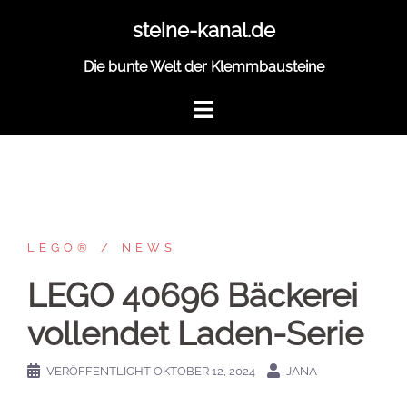
Zum
steine-kanal.de
Inhalt
springen
Die bunte Welt der Klemmbausteine
LEGO®
NEWS
LEGO 40696 Bäckerei
vollendet Laden-Serie
VERÖFFENTLICHT
OKTOBER 12, 2024
JANA