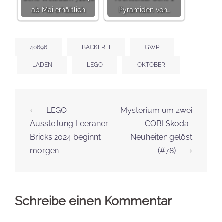
ab Mai erhältlich
Pyramiden von…
40696
BÄCKEREI
GWP
LADEN
LEGO
OKTOBER
Beitrags-
⟵
LEGO-
Mysterium um zwei
Navigation
Ausstellung Leeraner
COBI Skoda-
Bricks 2024 beginnt
Neuheiten gelöst
morgen
(#78)
⟶
Schreibe einen Kommentar