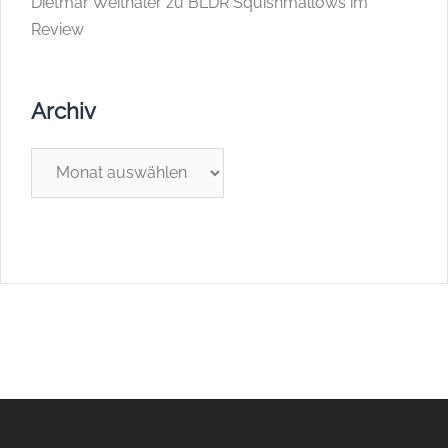
Dietmar Weithaler
zu
BLDR Squishmallows im
Review
Archiv
Archiv