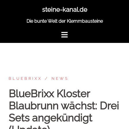
Zum
steine-kanal.de
Inhalt
springen
Die bunte Welt der Klemmbausteine
BLUEBRIXX
NEWS
BlueBrixx Kloster
Blaubrunn wächst: Drei
Sets angekündigt