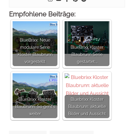
Empfohlene Beiträge:
BlueBrixx: Neue
modulare Serie
BlueBrixx Kloster
Kloster Blaubrunn
Blaubrunn Serie
vorgestellt
gestartet:…
BlueBrixx Kloster
Bluebrixx Kloster
Blaubrunn: So geht's
Blaubrunn: aktuelle
weiter
Bilder und Aussicht