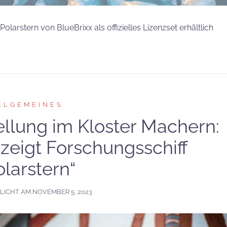
larstern von BlueBrixx als offizielles Lizenzset erhältlich
LLGEMEINES
lung im Kloster Machern:
 zeigt Forschungsschiff
olarstern“
LICHT AM
NOVEMBER 5, 2023