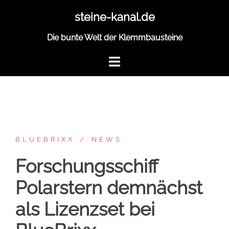
Zum
steine-kanal.de
Inhalt
springen
Die bunte Welt der Klemmbausteine
BLUEBRIXX
NEWS
Forschungsschiff
Polarstern demnächst
als Lizenzset bei