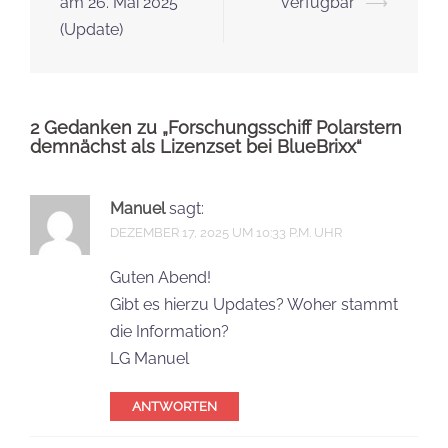
am 26. Mai 2025
verfügbar
⟶
(Update)
2 Gedanken zu „
Forschungsschiff Polarstern
demnächst als Lizenzset bei BlueBrixx
“
Manuel
sagt:
DEZEMBER 17, 2025 UM 10:33 P.M. UHR
Guten Abend!
Gibt es hierzu Updates? Woher stammt
die Information?
LG Manuel
ANTWORTEN