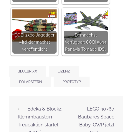
COBI 2580 Jagdtiger
Demnächst
wird demnächst
verfügbar: COBI 5894
veröffentlicht
Panavia Tornado IDS…
BLUEBRIXX
LIZENZ
POLARSTERN
PROTOTYP
Beitrags-
⟵
Edeka & Blockz:
LEGO 40767
Navigation
Klemmbaustein-
Baubares Space
Treueaktion startet
Baby: GWP jetzt