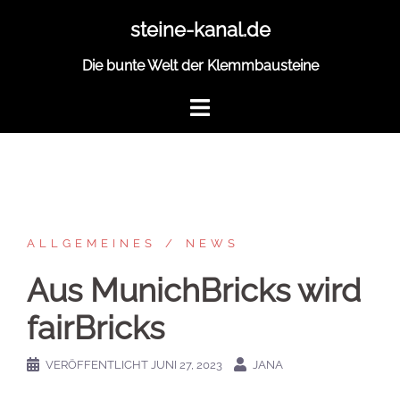
Zum
steine-kanal.de
Inhalt
springen
Die bunte Welt der Klemmbausteine
ALLGEMEINES
NEWS
Aus MunichBricks wird
fairBricks
VERÖFFENTLICHT
JUNI 27, 2023
JANA