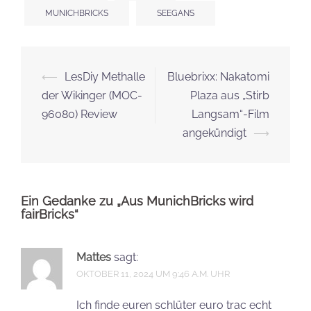
MUNICHBRICKS
SEEGANS
Beitrags-
⟵
LesDiy Methalle
Bluebrixx: Nakatomi
Navigation
der Wikinger (MOC-
Plaza aus „Stirb
96080) Review
Langsam“-Film
angekündigt
⟶
Ein Gedanke zu „
Aus MunichBricks wird
fairBricks
“
Mattes
sagt:
OKTOBER 11, 2024 UM 9:46 A.M. UHR
Ich finde euren schlüter euro trac echt