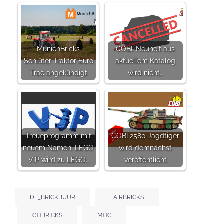
MunichBricks
COBI: Neuheit aus
Schlüter Traktor Euro
aktuellem Katalog
Trac angekündigt
wird nicht…
Treueprogramm mit
COBI 2580 Jagdtiger
neuem Namen: LEGO
wird demnächst
VIP wird zu LEGO…
veröffentlicht
DE_BRICKBUUR
FAIRBRICKS
GOBRICKS
MOC