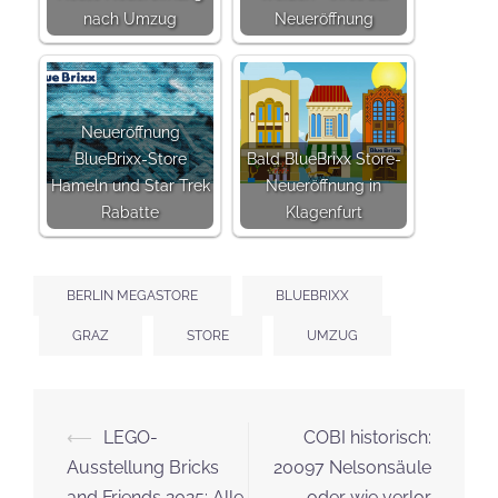
nach Umzug
Neueröffnung
Neueröffnung
BlueBrixx-Store
Bald BlueBrixx Store-
Hameln und Star Trek
Neueröffnung in
Rabatte
Klagenfurt
BERLIN MEGASTORE
BLUEBRIXX
GRAZ
STORE
UMZUG
Beitrags-
⟵
LEGO-
COBI historisch:
Navigation
Ausstellung Bricks
20097 Nelsonsäule
and Friends 2025: Alle
oder wie verlor