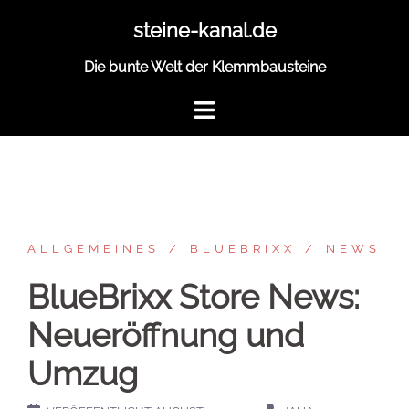
Zum
steine-kanal.de
Inhalt
springen
Die bunte Welt der Klemmbausteine
ALLGEMEINES
BLUEBRIXX
NEWS
BlueBrixx Store News:
Neueröffnung und
Umzug