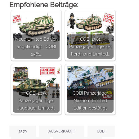
Empfohlene Beiträge:
Neue Limited Edition
COBI 2581
angekündigt : COBI
Panzerjäger Tiger (P)
2581…
Ferdinand Limited…
COBI 2673
COBI Panzerjäger
Panzerjäger Tiger
Nashorn Limited
Jagdtiger Limited…
Edition bestätigt
2579
AUSVERKAUFT
COBI