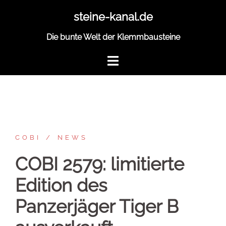
Zum
steine-kanal.de
Inhalt
springen
Die bunte Welt der Klemmbausteine
COBI
NEWS
COBI 2579: limitierte
Edition des
Panzerjäger Tiger B