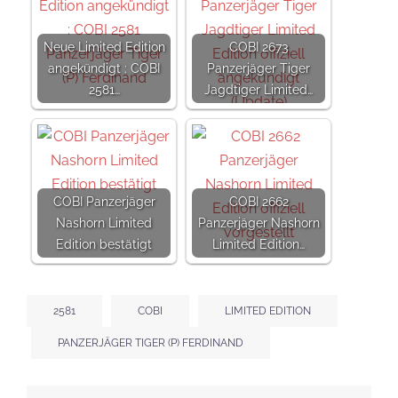
Neue Limited Edition
COBI 2673
angekündigt : COBI
Panzerjäger Tiger
2581…
Jagdtiger Limited…
COBI Panzerjäger
COBI 2662
Nashorn Limited
Panzerjäger Nashorn
Edition bestätigt
Limited Edition…
2581
COBI
LIMITED EDITION
PANZERJÄGER TIGER (P) FERDINAND