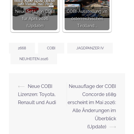
Neue Sets von COBI
COBI-Ausstellung im
für April 2026
österreichischen
(Update)
Tirolland:…
2668
COBI
JAGDPANZER IV
NEUHEITEN 2026
Beitrags-
⟵
Neue COBI
Neuauflage der COBI
Navigation
Lizenzen: Toyota,
Concorde 1689
Renault und Audi
erscheint im Mai 2026:
Alle Änderungen im
Überblick
(Update)
⟶