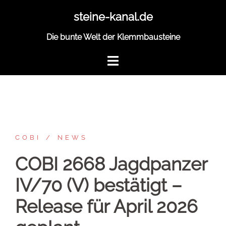
Zum
steine-kanal.de
Inhalt
springen
Die bunte Welt der Klemmbausteine
COBI
NEWS
COBI 2668 Jagdpanzer
IV/70 (V) bestätigt –
Release für April 2026