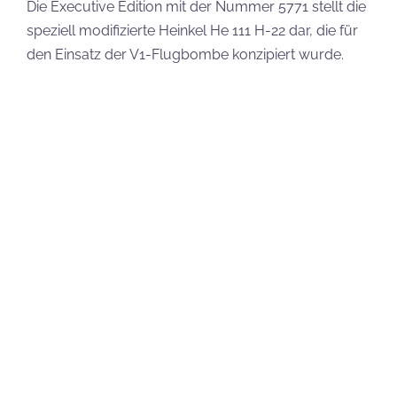
Am 24.04.2026 April erscheinen zwei Varianten der
Heinkel He 111 als Klemmbaustein-Modelle im
Maßstab 1:48.
Die Executive Edition mit der Nummer 5771 stellt die
speziell modifizierte Heinkel He 111 H-22 dar, die für
den Einsatz der V1-Flugbombe konzipiert wurde.
Das Set besteht aus 840 Teilen und enthält neben
der V1 zusätzlich einen kleinen Schreibtisch mit
Bauplänen sowie Zubehör. Zwei Minifiguren sind
ebenfalls enthalten: ein Heinkel-Pilot und der
Ingenieur Robert Lusser. Die UVP beträgt 69,99 €.