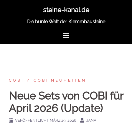
Zum
steine-kanal.de
Inhalt
springen
Die bunte Welt der Klemmbausteine
COBI
COBI NEUHEITEN
Neue Sets von COBI für
April 2026 (Update)
VERÖFFENTLICHT
MÄRZ 29, 2026
JANA