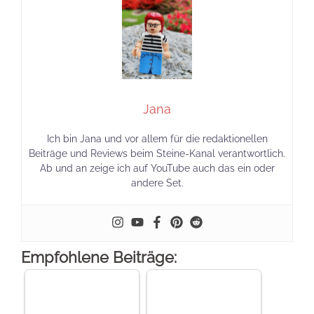
Empfohlene Beiträge:
Zwei weitere Mattel
Brick Shop He-Man
Neue Sets von COBI
Sets…
im April 2024
COBI 2668
Neue Sets von COBI
Jagdpanzer IV/70 (V)
im April 2025
bestätigt - Release…
AUDI
COBI
HEINKEL HE