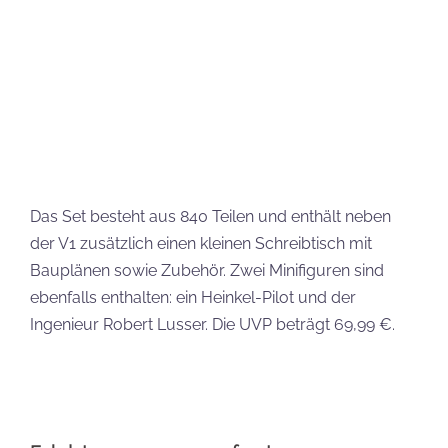
Eckdaten zusammengefasst
Setbezeichnung:
COBI Heinkel HE 111 H-22 with
V1 Executive Edition
Setnummer:
5771
Teileanzahl:
840
Maßstab:
1:48
Minifiguren:
2
Pad Printed:
Ja
Listenpreis:
69,99 €
Veröffentlichung:
24.04.2026
COBI 5771 Heinkel HE 111 H-22 with V1
Executive Edition