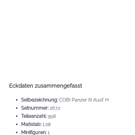
Setnummer:
2672
Teileanzahl:
958
Maßstab:
1:28
Minifiguren:
1
Pad Printed:
nicht bekannt
Listenpreis:
89,99 €
Veröffentlichung:
30.04.2026
COBI 2672 Panzer III Ausf. H hier kaufen
Ausblick Mai 2026
Nach derzeitigem Stand sind für den Mai einige neue
Volkswagen Modelle, der Top Gun Flugzeugträger,
der Panzerjäger Jagdtiger sowie die beiden
Versionen der Fairey Swordfish erscheinen.