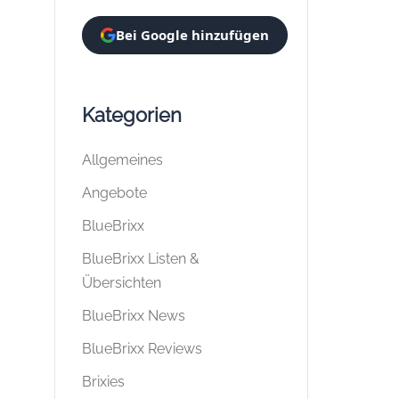
Bei Google hinzufügen
Kategorien
Allgemeines
Angebote
BlueBrixx
BlueBrixx Listen &
Übersichten
BlueBrixx News
BlueBrixx Reviews
Brixies