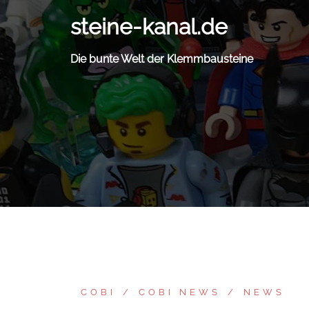
Zum
steine-kanal.de
Inhalt
springen
Die bunte Welt der Klemmbausteine
COBI
COBI NEWS
NEWS