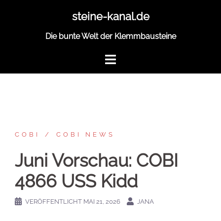
Zum
steine-kanal.de
Inhalt
springen
Die bunte Welt der Klemmbausteine
COBI
COBI NEWS
Juni Vorschau: COBI
4866 USS Kidd
VERÖFFENTLICHT
MAI 21, 2026
JANA