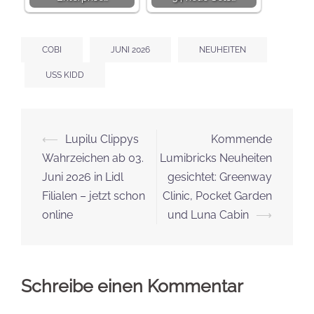
COBI
JUNI 2026
NEUHEITEN
USS KIDD
Beitrags-
⟵
Lupilu Clippys
Kommende
Navigation
Wahrzeichen ab 03.
Lumibricks Neuheiten
Juni 2026 in Lidl
gesichtet: Greenway
Filialen – jetzt schon
Clinic, Pocket Garden
online
und Luna Cabin
⟶
Schreibe einen Kommentar