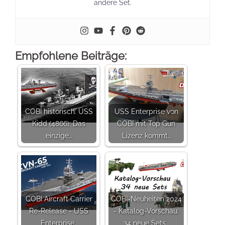
andere Set.
Empfohlene Beiträge:
COBI historisch: USS
USS Enterprise von
Kidd (4866): Das
COBI mit Top Gun
einzige…
Lizenz kommt…
COBI Aircraft Carrier
COBI-Neuheiten 2024
Re-Release - USS
- Katalog-Vorschau:
Enterprise…
34 neue Sets…