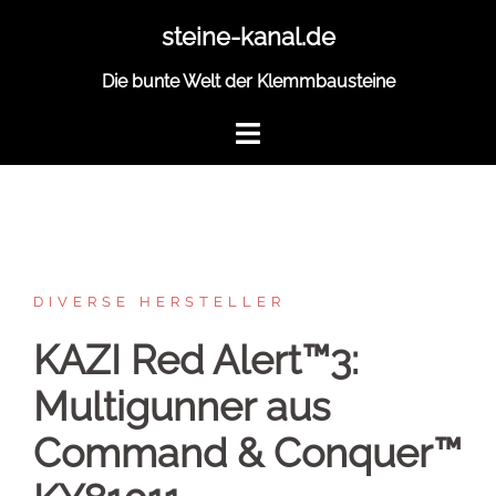
Zum
steine-kanal.de
Inhalt
springen
Die bunte Welt der Klemmbausteine
DIVERSE HERSTELLER
KAZI Red Alert™3:
Multigunner aus
Command & Conquer™