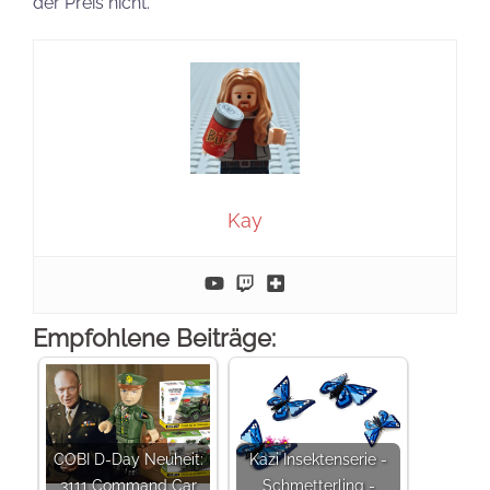
der Preis nicht.
Kay
Empfohlene Beiträge:
COBI D-Day Neuheit:
Kazi Insektenserie -
3111 Command Car
Schmetterling -