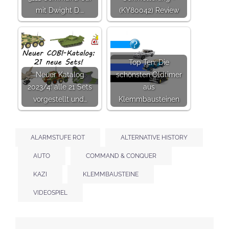
mit Dwight D.…
(KY80042) Review
Top Ten: Die
Neuer Katalog
schönsten Oldtimer
2023/4: alle 21 Sets
aus
vorgestellt und…
Klemmbausteinen
ALARMSTUFE ROT
ALTERNATIVE HISTORY
AUTO
COMMAND & CONQUER
KAZI
KLEMMBAUSTEINE
VIDEOSPIEL