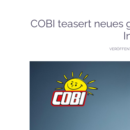
COBI teasert neues g
I
VERÖFFEN