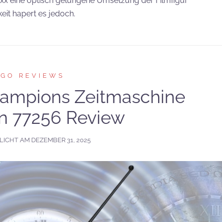
ixx eine optisch gelungene Umsetzung der Filmfigur
eit hapert es jedoch.
EGO REVIEWS
ampions Zeitmaschine
n 77256 Review
LICHT AM
DEZEMBER 31, 2025