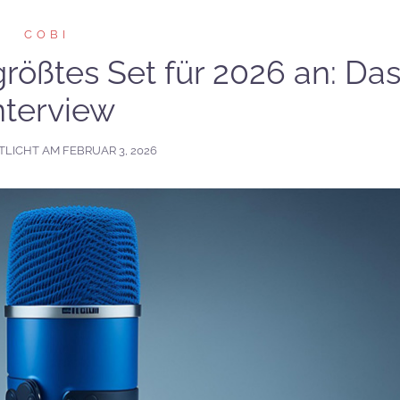
COBI
rößtes Set für 2026 an: Da
nterview
TLICHT AM
FEBRUAR 3, 2026