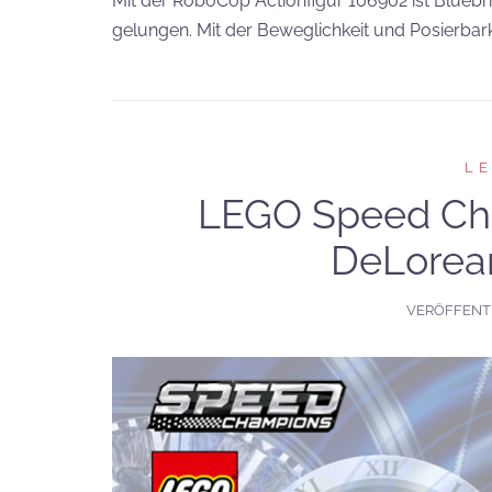
Mit der RoboCop Actionfigur 106902 ist Bluebr
gelungen. Mit der Beweglichkeit und Posierbark
L
LEGO Speed Ch
DeLorea
VERÖFFENT