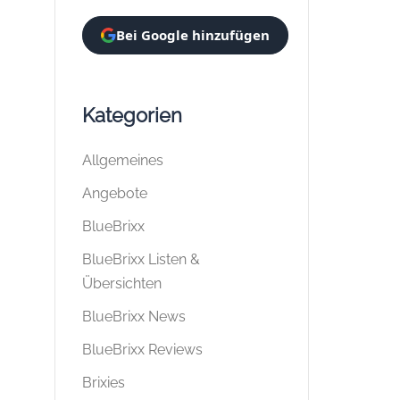
Bei Google hinzufügen
Kategorien
Allgemeines
Angebote
BlueBrixx
BlueBrixx Listen &
Übersichten
BlueBrixx News
BlueBrixx Reviews
Brixies