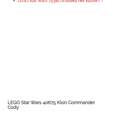
Diese Star Wars-Figur spielt unter anderem in
Star
Wars: Die Rache der Sith
eine Rolle, auch in
Star
Wars: The Bad Batch
ist er zu sehen.
Seine BrickHeadz-Figur ist 8 cm hoch und beinhaltet
alle typischen Details des Originals. So hält er einen
Blaster sowie einen Holoprojektor in den Händen,
auf letzterem erhielt er die Order 66 – auch als
Klonprotokoll 66 bekannt – von Darth Sidious. Dieser
zufolge sollten alle Jedi getötet werden, da sie die
Galaktische Republik veraten hätten.
Daneben sind an der Figur der weiß-orangerote
Helm mitsamt Visier, zwei Antennen und eine