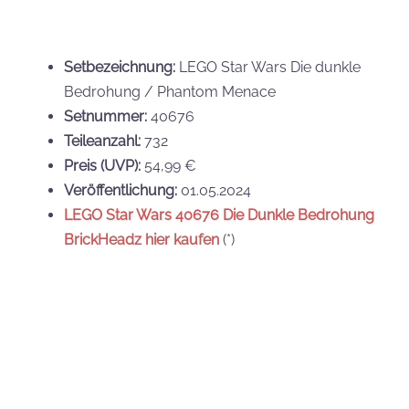
Des Weiteren sind die folgenden GWPs nur
erhältlich, solange der Vorrat reicht.
LEGO Star Wars 40686 Truppentransporter
der Handelsföderation
Wenn ihr mindestens 160 € für LEGO Star Wars-
Produkte ausgebt, bekommt ihr als Kaufbeigabe
den Truppenstransporter.
Das Original ist im Film
Star Wars Episode I: Die
dunkle Bedrohung
zu sehen, um eine Droidenarmee
zur Schlacht von Naboo zu befördern.