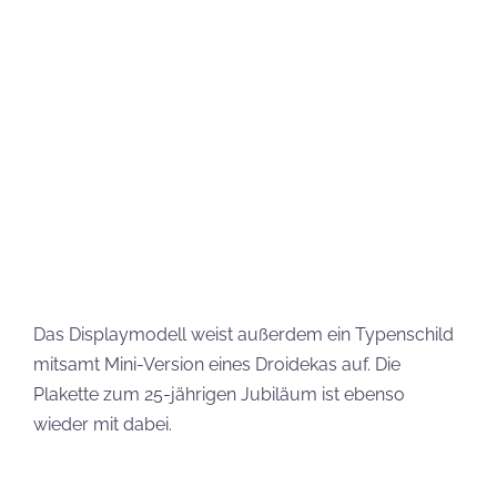
Das Displaymodell weist außerdem ein Typenschild
mitsamt Mini-Version eines Droidekas auf. Die
Plakette zum 25-jährigen Jubiläum ist ebenso
wieder mit dabei.
Setbezeichnung:
LEGO Star Wars Droideka
Setnummer:
75381
Teileanzahl:
583
Preis (UVP):
64,99 €