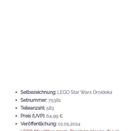
Veröffentlichung:
01.05.2024
LEGO Star Wars 75381 Droideka hier kaufen
(*)
LEGO Star Wars 40675 Klon Commander
Cody
Das erste von zwei neuen LEGO BrickHeadz-Sets
stellt den Klon-Kommandanten CC-2224 dar, dessen
Rufname Cody ist. Er war einer der wichtigsten und
ranghöchsten Offiziere der Großen Armee der
Republik und kommt nun als baubare Legovariante.