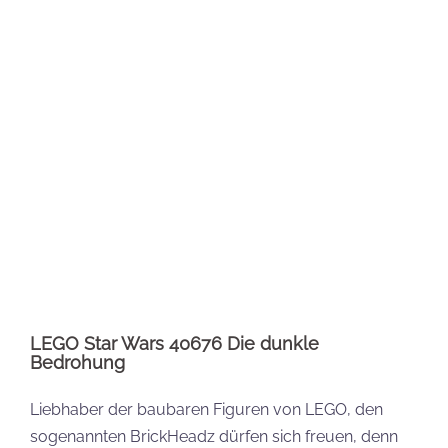
Setbezeichnung:
LEGO Star Wars Die dunkle
Bedrohung / Phantom Menace
Setnummer:
40676
Teileanzahl:
732
Preis (UVP):
54,99 €
Veröffentlichung:
01.05.2024
LEGO Star Wars 40676 Die Dunkle Bedrohung