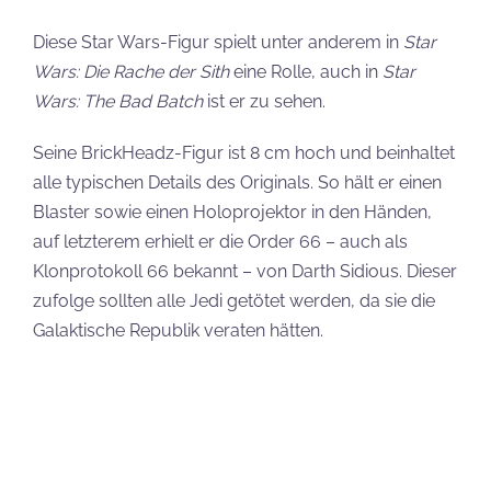
Setnummer:
40675
Teileanzahl:
147
Preis (UVP):
9,99 €
Veröffentlichung:
01.05.2024
LEGO Star Wars 40675 Klon Commander Cody
hier kaufen
(*)