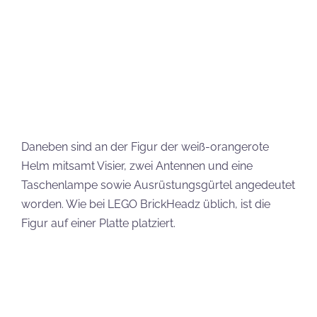
LEGO Star Wars 40676 Die dunkle
Bedrohung
Liebhaber der baubaren Figuren von LEGO, den
sogenannten BrickHeadz dürfen sich freuen, denn
neben Klon Commander Cody wird es auch ein
Sechserset geben.