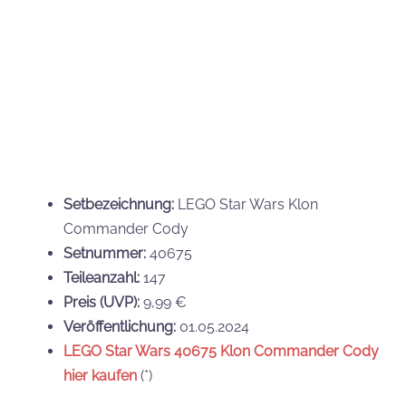
Dargestellt werden folgende sechs Charaktere aus
Star Wars Episode I: Die dunkle Bedrohung
. Sie sind
mit typischen Accessoires ausgestattet:
Jar Jar Binks
Anakin Skywalker in Podracer-Outfit
Königin Amidala in juwelenverziertem Kleid
Captain Panaka
Qui-Gon Jinn in Jedi-Outfit
Darth Maul mit 10 Hörnern und rotem
Doppellichtschwert