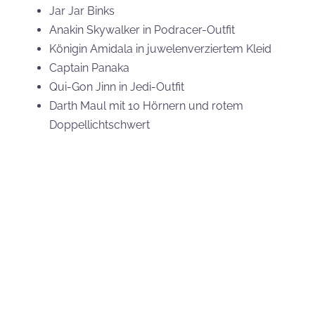
Diese sogenannten GWPs bekommt ihr nur, wenn ihr
LEGO Insiders-Mitglied (vormals LEGO VIP) seid und
euer Star-Wars-Einkaufskorb einen bestimmten
Mindestbestellwert erreicht.
LEGO Star Wars 40686 Truppentransporter
der Handelsföderation – mindestens 160 €
Einkaufswert
LEGO Star Wars 30680 AAT Polybag –
mindestens 40 € Einkaufswert
LEGO Star Wars 5008818 Sammlermünze
Schlacht von Yavin – mindestens 90 €
Einkaufswert
Der Einkaufswert gilt nur für Star Wars-Produkte. Ihr
könnt diese im
LEGO-Onlineshop
(*) aber auch in
eurem lokalen Legostore tätigen.