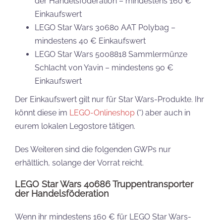
Setbezeichnung:
Truppentransporter der
Handelsförderation
Setnummer:
40686
Teileanzahl:
262
Figuren:
8
Preis (Wert der Kaufbeigabe / GWP):
29,99 €
Voraussetzungen für den Erhalt:
Mindestens