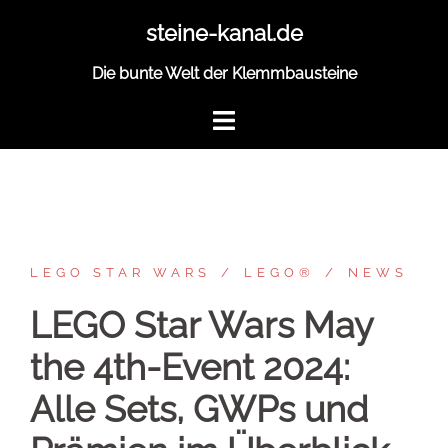
Zum
steine-kanal.de
Inhalt
springen
Die bunte Welt der Klemmbausteine
LEGO STAR WARS
LEGO®
NEWS
LEGO Star Wars May
the 4th-Event 2024:
Alle Sets, GWPs und