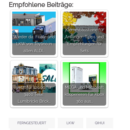
Empfohlene Beiträge:
Klemmbausteine für
Wieder da: Filiale und
Anfänger: Tipps und
LKW von Toylino in
Empfehlungen für
allen ALDI…
Sets
Jetzt für 129,90 für
MEGA und Microsoft
3400 Teile:
kooperieren für Xbox
Lumibricks Brick…
360 aus…
FERNGESTEUERT
LKW
QIHUI