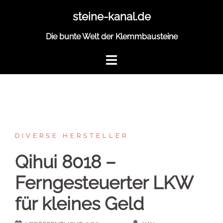
Zum
steine-kanal.de
Inhalt
springen
Die bunte Welt der Klemmbausteine
DIVERSE HERSTELLER
Qihui 8018 –
Ferngesteuerter LKW
für kleines Geld