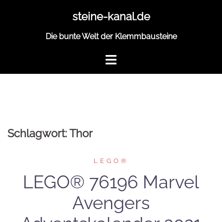
Zum
steine-kanal.de
Inhalt
springen
Die bunte Welt der Klemmbausteine
Schlagwort:
Thor
LEGO®
LEGO® 76196 Marvel
Avengers