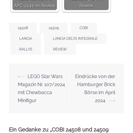
APC (2241) im Review
Review
24508
24509
COBI
LANCIA
LANCIA DELTA INTEGRALE
RALLYE
REVIEW
Beitrags-
⟵
LEGO Star Wars
Eindrücke von der
Navigation
Magazin Nr. 107/2024
Hamburger Brick
mit Chewbacca
Börse im April
Minifigur
2024
⟶
Ein Gedanke zu „
COBI 24508 und 24509