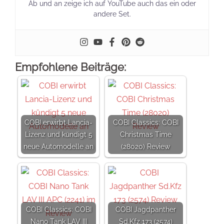
Ab und an zeige ich auf YouTube auch das ein oder
andere Set.
Empfohlene Beiträge:
COBI erwirbt Lancia-
COBI Classics: COBI
Lizenz und kündigt 5
Christmas Time
neue Automodelle an
(28020) Review
COBI Classics: COBI
COBI Jagdpanther
Nano Tank LAV III
Sd.Kfz 173 (2574)