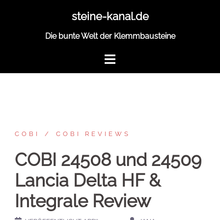
Zum
steine-kanal.de
Inhalt
springen
Die bunte Welt der Klemmbausteine
COBI
COBI REVIEWS
COBI 24508 und 24509
Lancia Delta HF &
Integrale Review