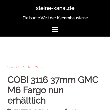
Zum
steine-kanal.de
Inhalt
springen
Die bunte Welt der Klemmbausteine
COBI
NEWS
COBI 3116 37mm GMC
M6 Fargo nun
erhältlich