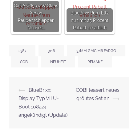
CaDA C65012W Claas
Xerion
BlueBrixx Burg Eltz
Raupenschlepper:
nun mit 25 Prozent
Neuheit…
Rabatt erhältlich
2387
3116
37MM GMC M6 FARGO
COBI
NEUHEIT
REMAKE
Beitrags-
⟵
BlueBrixx:
COBI teasert neues
Navigation
Display Typ VII U-
größtes Set an
⟶
Boot 108224
angekündigt (Update)