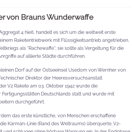
er von Brauns Wunderwaffe
Aggregat 4 hieß, handelt es sich um die weltweit erste
einem Raketentriebwerk mit Flüssigkeitsantrieb angetrieben.
kriegs als “Rachewaffe”; sie sollte als Vergeltung für die
griffe auf alliierte Städte durchführen.
kleinen Dorf auf der Ostseeinsel Usedom von Wernher von
echnischer Direktor der Heeresversuchsanstalt
er V2 Rakete am 03. Oktober 1942 wurde die
er Fertigungsstätten Deutschlands statt und wurde mit
beitern durchgeführt.
erdem das erste künstliche, von Menschen erschaffene
s die Kármán-Linie (Rand des Weltraums) überquerte. V2-
it und schlugen ohne hörbare Warnung ein. In der Endphase