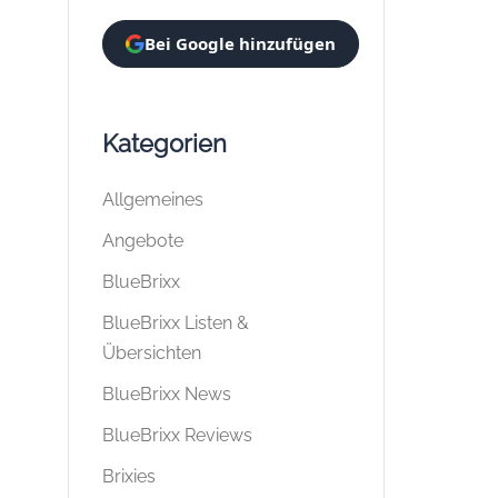
Bei Google hinzufügen
Kategorien
Allgemeines
Angebote
BlueBrixx
BlueBrixx Listen &
Übersichten
BlueBrixx News
BlueBrixx Reviews
Brixies