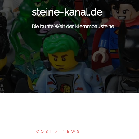
Zum
steine-kanal.de
Inhalt
springen
Die bunte Welt der Klemmbausteine
COBI
NEWS