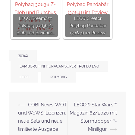
LEGO DreamZzz
LEGO Creator
Polybag 30636 Z-
Polybag Pandabär
Blob und Bunchus…
(30641) im Review
30342
LAMBORGHINI HURÁCAN SUPER TROFEO EVO
LEGO
POLYBAG
Beitrags-
⟵
COBI News: WOT
LEGO® Star Wars™
Navigation
und WoWS-Lizenzen,
Magazin 62/2020 mit
neue Sets und neue
Stormtrooper™-
limitierte Ausgabe
Minifigur
⟶