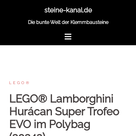
Zum
steine-kanal.de
Inhalt
springen
Die bunte Welt der Klemmbausteine
LEGO®
LEGO® Lamborghini
Hurácan Super Trofeo
EVO im Polybag