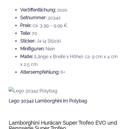
Veröffentlichung:
2020
Setnummer:
30342
Preis:
ca. 3,99 – 9,99 €
Teile:
70
Sticker:
Ja (4 Stück)
Minifiguren:
Nein
Maße:
(Länge x Breite x Höhe): ca. 9 cm x 4 cm
x 2,5 cm
Altersempfehlung:
6+
Lego 30342 Lamborghini im Polybag
Lamborghini Hurácan Super Trofeo EVO und
Rennserie Super Trofeo