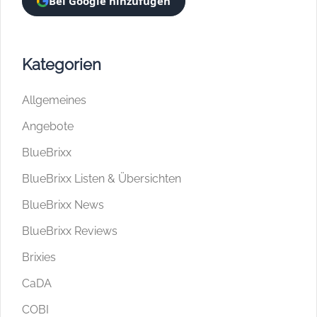
Bei Google hinzufügen
Kategorien
Allgemeines
Angebote
BlueBrixx
BlueBrixx Listen & Übersichten
BlueBrixx News
BlueBrixx Reviews
Brixies
CaDA
COBI