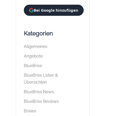
Bei Google hinzufügen
Kategorien
Allgemeines
Angebote
BlueBrixx
BlueBrixx Listen &
Übersichten
BlueBrixx News
BlueBrixx Reviews
Brixies