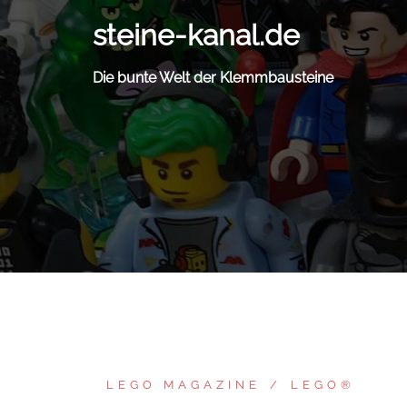
Zum
steine-kanal.de
Inhalt
springen
Die bunte Welt der Klemmbausteine
LEGO MAGAZINE
LEGO®