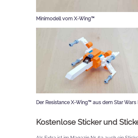
Minimodell vom X-Wing™
Der Resistance X-Wing
™
aus dem Star Wars 
Kostenlose Sticker und Stic
Als Extra ist im Magazin Nr. 63 auch ein Stic