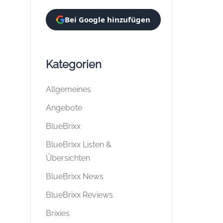
Bei Google hinzufügen
Kategorien
Allgemeines
Angebote
BlueBrixx
BlueBrixx Listen &
Übersichten
BlueBrixx News
BlueBrixx Reviews
Brixies