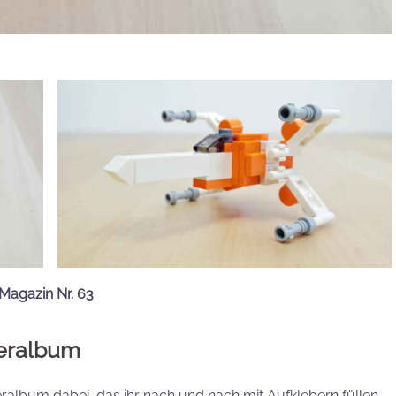
Magazin Nr. 63
keralbum
keralbum dabei, das ihr nach und nach mit Aufklebern füllen