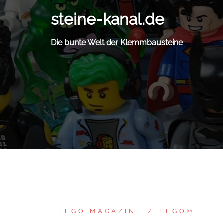
Zum
steine-kanal.de
Inhalt
springen
Die bunte Welt der Klemmbausteine
LEGO MAGAZINE
LEGO®