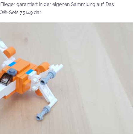
 Flieger garantiert in der eigenen Sammlung auf. Das
GO®-Sets 75149 dar.