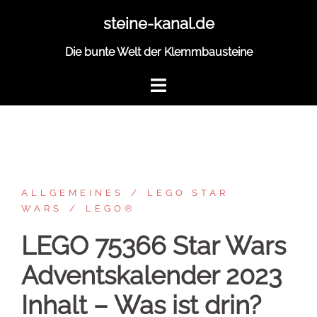
Zum
steine-kanal.de
Inhalt
springen
Die bunte Welt der Klemmbausteine
ALLGEMEINES
LEGO STAR
WARS
LEGO®
LEGO 75366 Star Wars
Adventskalender 2023
Inhalt – Was ist drin?