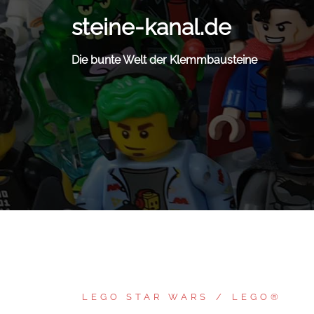
Zum
steine-kanal.de
Inhalt
springen
Die bunte Welt der Klemmbausteine
LEGO STAR WARS
LEGO®