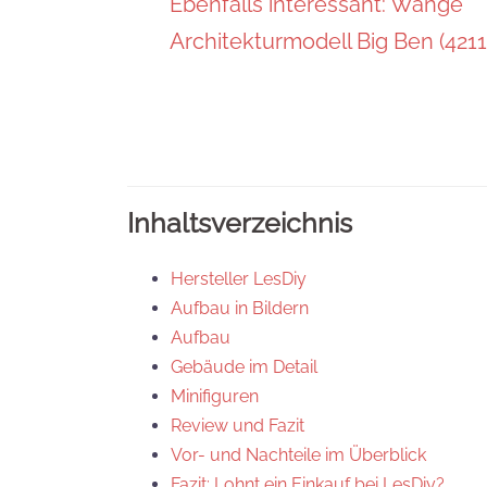
Ebenfalls interessant: Wange
Architekturmodell Big Ben (421
Inhaltsverzeichnis
Hersteller LesDiy
Aufbau in Bildern
Aufbau
Gebäude im Detail
Minifiguren
Review und Fazit
Vor- und Nachteile im Überblick
Fazit: Lohnt ein Einkauf bei LesDiy?