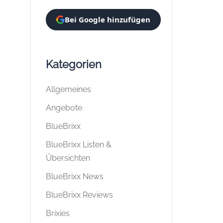
Bei Google hinzufügen
Kategorien
Allgemeines
Angebote
BlueBrixx
BlueBrixx Listen &
Übersichten
BlueBrixx News
BlueBrixx Reviews
Brixies