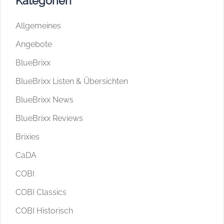
Kategorien
Allgemeines
Angebote
BlueBrixx
BlueBrixx Listen & Übersichten
BlueBrixx News
BlueBrixx Reviews
Brixies
CaDA
COBI
COBI Classics
COBI Historisch