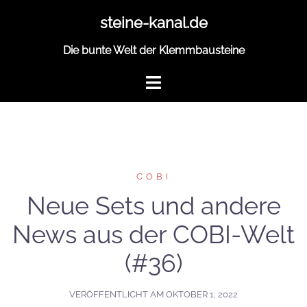
Zum
steine-kanal.de
Inhalt
springen
Die bunte Welt der Klemmbausteine
COBI
Neue Sets und andere
News aus der COBI-Welt
(#36)
VERÖFFENTLICHT AM
OKTOBER 1, 2022