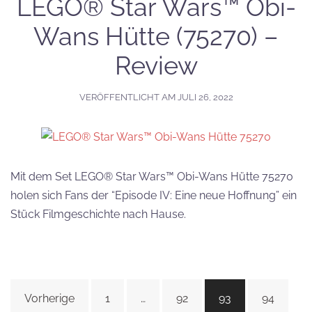
LEGO® Star Wars™ Obi-
Wans Hütte (75270) –
Review
VERÖFFENTLICHT AM
JULI 26, 2022
Mit dem Set LEGO® Star Wars™ Obi-Wans Hütte 75270
holen sich Fans der “Episode IV: Eine neue Hoffnung” ein
Stück Filmgeschichte nach Hause.
Beitragsnavigation
Vorherige
1
…
92
93
94